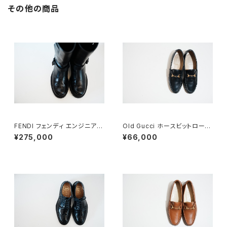
その他の商品
FENDI フェンディ エンジニアブ
Old Gucci ホースビットローフ
ーツ 8.5
ァー 36C NV
¥275,000
¥66,000