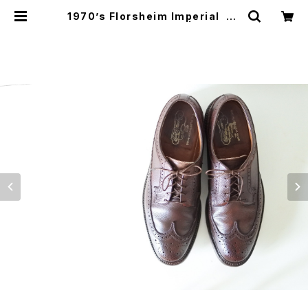
1970’s Florsheim Imperial Ke
nmoor ケンムール 10C | JUST LI
KE HERE | VINTAGE SHOES