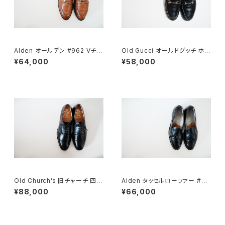
Alden オールデン #962 Vチッ
Old Gucci オールドグッチ ホー
プ 9.5D
スビットローファー 43E Black
¥64,000
¥58,000
ラバー
Old Church’s 旧チャーチ 四都
Alden タッセルローファー #66
市 Consul 95D
0 10C
¥88,000
¥66,000