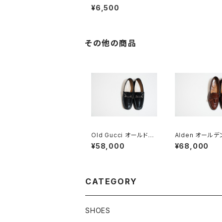
ネクタイ
¥6,500
その他の商品
Old Gucci オールドグ
Alden オールデ
ッチ ホースビットローフ
セルローファー #
¥58,000
¥68,000
ァー 40 E Black
8 D
CATEGORY
SHOES