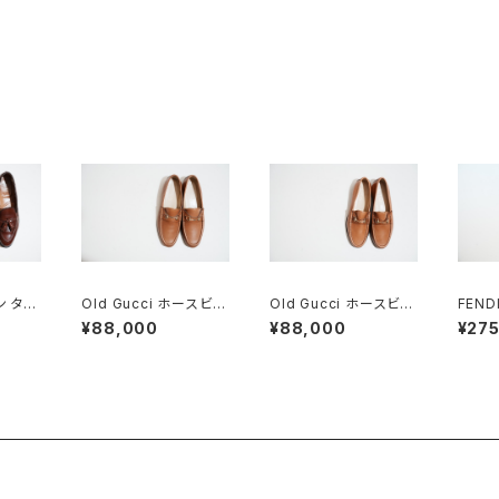
ン タッ
Old Gucci ホースビッ
Old Gucci ホースビッ
FEND
560
トローファー 38.5C ta
トローファー 5.5B Tan
ジニア
¥88,000
¥88,000
¥27
n ほぼDeadstock
DEADSTOCK