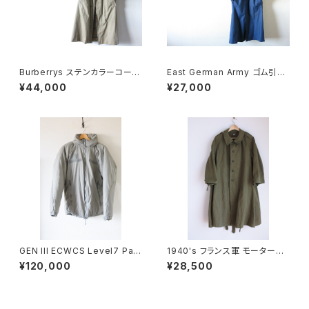
Burberrys ステンカラーコート
East German Army ゴム引き
36
コート
¥44,000
¥27,000
GEN III ECWCS Level7 Park
1940's フランス軍 モーターサ
a XS DEADSTOCK
イクルコート DEADSTOCK
¥120,000
¥28,500