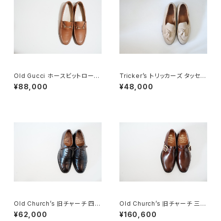
Old Gucci ホースビットローフ
Tricker’s トリッカーズ タッセル
ァー 38.5C tan ほぼDeadsto
ローファー 5.5-4 スエード
¥88,000
¥48,000
ck
Old Church’s 旧チャーチ 四都
Old Church’s 旧チャーチ 三都
市 キャップトウ 65G
市 WESTBURY 65G DEADS
¥62,000
¥160,600
TOCK