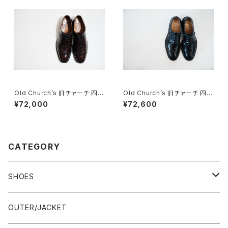
Old Church’s 旧チャーチ 四都
Old Church’s 旧チャーチ 四都
市 BELMONTパンチドキャップ
市 Grafton グラフトン 70F
¥72,000
¥72,600
トウ 85G
CATEGORY
SHOES
21.5-22.0 cm
OUTER/JACKET