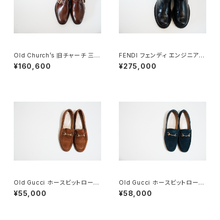
Old Church’s 旧チャーチ 三都
FENDI フェンディ エンジニアブ
市 WESTBURY 65G DEADS
ーツ 8.5
¥160,600
¥275,000
TOCK
Old Gucci ホースビットローフ
Old Gucci ホースビットローフ
ァー 36C Brown Suede
ァー 36C Navy Suede
¥55,000
¥58,000