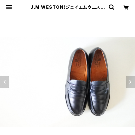
J.M WESTON(ジェイエムウエスト
ン) 180シグネチャーローファー 6.5
B | JUST LIKE HERE | VINTAGE
SHOES