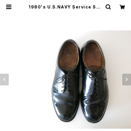
1980's U.S.NAVY Service Sho
es サービスシューズ | JUST LIKE
HERE | VINTAGE SHOES