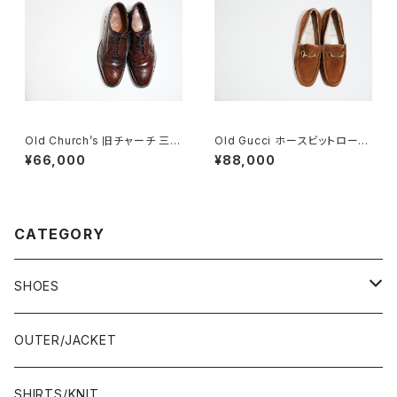
Old Church’s 旧チャーチ 三都
Old Gucci ホースビットローフ
市 Grafton グラフトン 100F
ァー 5.5B DEADSTOCK Bro
¥66,000
¥88,000
wn Suede
CATEGORY
SHOES
21.5-22.0 cm
OUTER/JACKET
22.0-22.5 cm
SHIRTS/KNIT