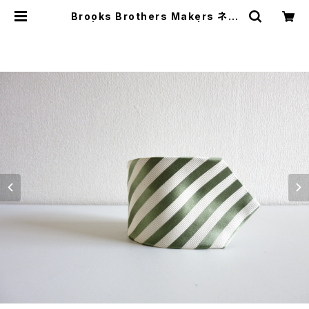
Brooks Brothers Makers ネク
タイ | JUST LIKE HERE | VINTA
GE SHOES