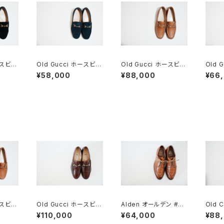
ースビッ
Old Gucci ホースビッ
Old Gucci ホースビッ
Old 
B スエ
トローファー 36C Nav
トローファー 38.5C ta
トロー
¥58,000
¥88,000
¥66
y Suede
n ほぼDeadstock
ードD
ースビッ
Old Gucci ホースビッ
Alden オールデン #96
Old 
 Tan
トローファー 41.5 Dar
2 Vチップ 9.5D
ドチャ
¥110,000
¥64,000
¥88
k Brown
ーズ 9