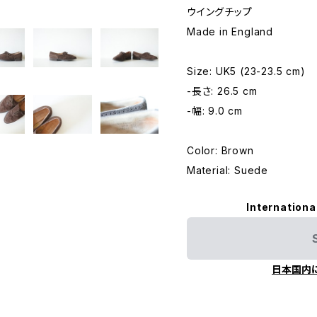
ウイングチップ
Made in England
Size: UK5 (23-23.5 cm)
-長さ: 26.5 cm
-幅: 9.0 cm
Color: Brown
Material: Suede
Internationa
日本国内