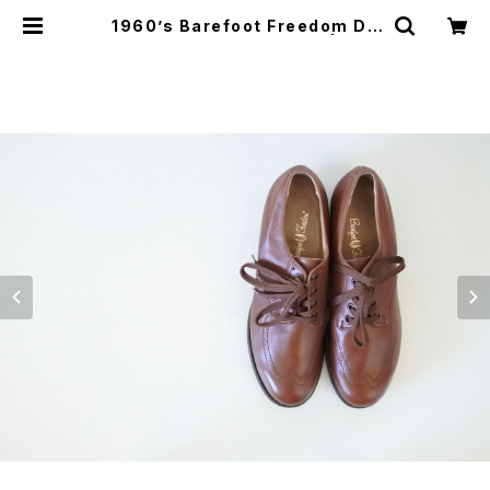
1960’s Barefoot Freedom DE
ADSTOCK Made in USA | JUS
T LIKE HERE | VINTAGE SHOE
S