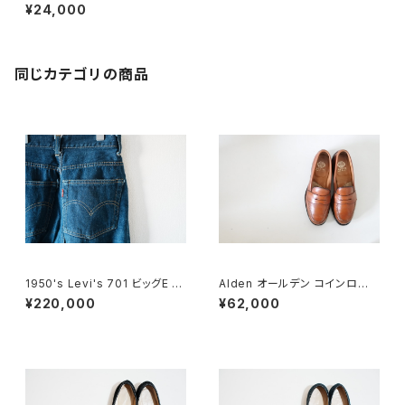
DEADSTOCK Made in USA
¥24,000
同じカテゴリの商品
1950's Levi's 701 ビッグE 2
Alden オールデン コインローフ
4×30
ァー #985 6E 旧ロゴ
¥220,000
¥62,000