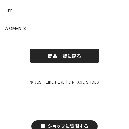
24.5-25.0 cm
LIFE
25.0-25.5 cm
WOMEN'S
25.5-26.0 cm
商品一覧に戻る
26.0-26.5 cm
26.5-27.0 cm
© JUST LIKE HERE | VINTAGE SHOES
27.0-27.5 cm
27.5-28.0 cm
ショップに質問する