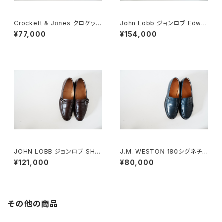
Crockett & Jones クロケット
John Lobb ジョンロブ Edwar
&ジョーンズ フルブローグ スエ
d 7E
¥77,000
¥154,000
ード 7E
JOHN LOBB ジョンロブ SHA
J.M. WESTON 180シグネチャ
W シングルモンクローファー 7
ーローファー 7D NAVY
¥121,000
¥80,000
E
その他の商品