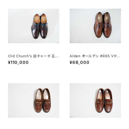
Old Church’s 旧チャーチ 五都
Alden オールデン #965 Vチッ
市 Consul 60G
プ 9D
¥110,000
¥68,000