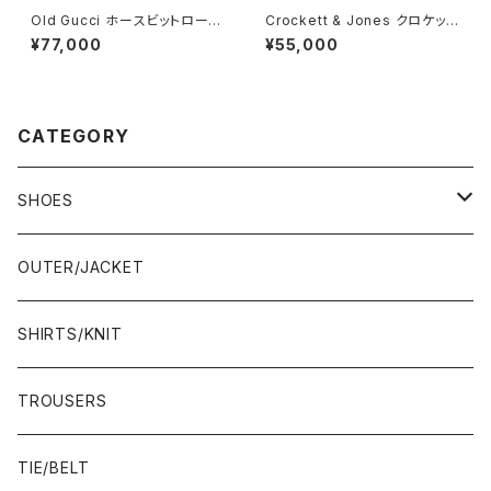
Old Gucci ホースビットローフ
Crockett & Jones クロケット
ァー 36C BK ラバーソール
&ジョーンズ Canterbury 5E
¥77,000
¥55,000
CATEGORY
SHOES
21.5-22.0 cm
OUTER/JACKET
22.0-22.5 cm
SHIRTS/KNIT
22.5-23.0 cm
TROUSERS
23.0-23.5 cm
TIE/BELT