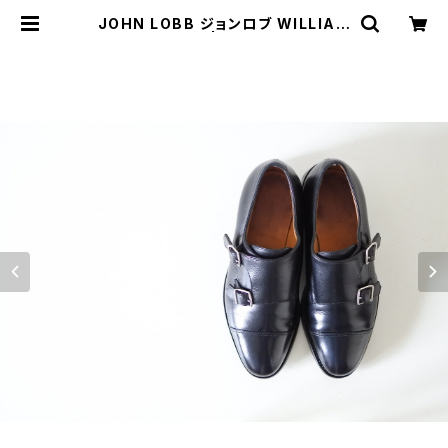
JOHN LOBB ジョンロブ WILLIAM
ウィリアム 5EE | JUST LIKE HER
E | VINTAGE SHOES