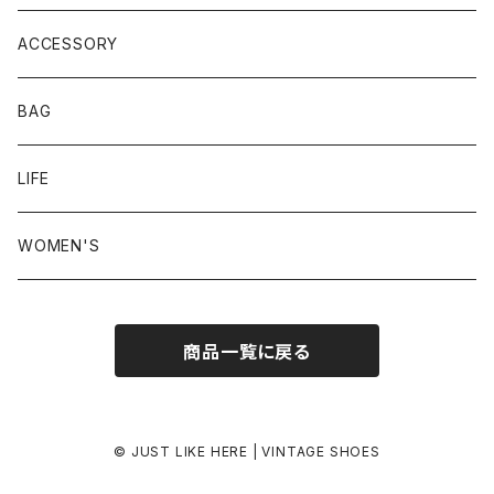
23.5-24.0 cm
ACCESSORY
24.0-24.5 cm
BAG
24.5-25.0 cm
LIFE
25.0-25.5 cm
WOMEN'S
25.5-26.0 cm
商品一覧に戻る
26.0-26.5 cm
26.5-27.0 cm
© JUST LIKE HERE | VINTAGE SHOES