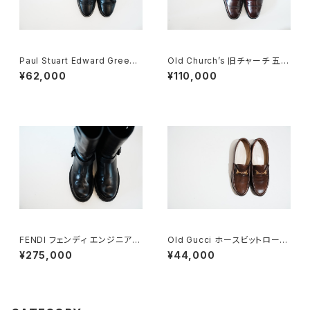
Paul Stuart Edward Green
Old Church’s 旧チャーチ 五都
製 タッセルブローグ 7D
市 Consul 60G
¥62,000
¥110,000
FENDI フェンディ エンジニアブ
Old Gucci ホースビットローフ
ーツ 8.5
ァー 35C DB
¥275,000
¥44,000