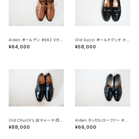
Alden オールデン #962 Vチッ
Old Gucci オールドグッチ ホー
プ 9.5D
スビットローファー 43E Black
¥64,000
¥58,000
ラバー
Old Church’s 旧チャーチ 四都
Alden タッセルローファー #66
市 Consul 95D
0 10C
¥88,000
¥66,000