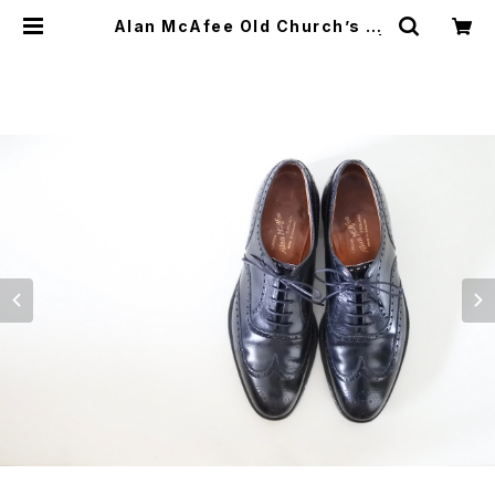
Alan McAfee Old Church’s オ
ールドチャーチ Chetwynd 9.5D |
JUST LIKE HERE | VINTAGE SH
OES