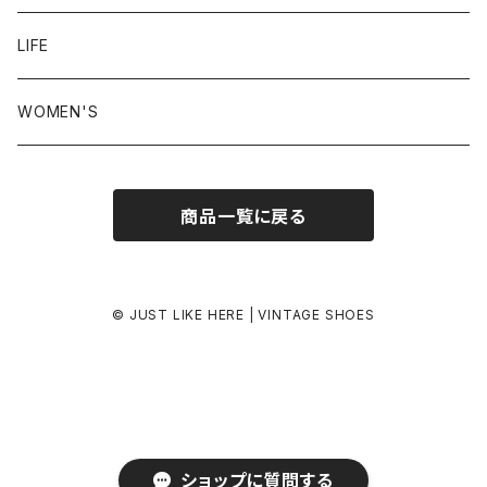
24.5-25.0 cm
LIFE
25.0-25.5 cm
WOMEN'S
25.5-26.0 cm
商品一覧に戻る
26.0-26.5 cm
26.5-27.0 cm
© JUST LIKE HERE | VINTAGE SHOES
27.0-27.5 cm
27.5-28.0 cm
ショップに質問する