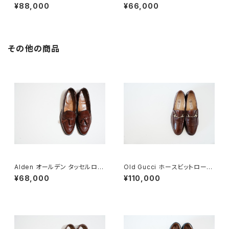
市 Consul 95D
0 10C
¥88,000
¥66,000
その他の商品
Alden オールデン タッセルロー
Old Gucci ホースビットローフ
ファー #560 8 D
ァー 41.5 Dark Brown
¥68,000
¥110,000