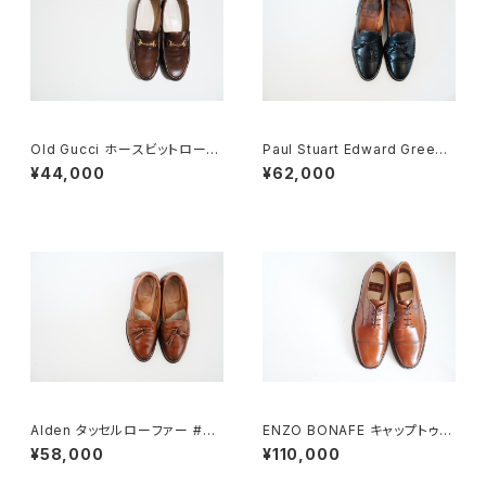
Old Gucci ホースビットローフ
Paul Stuart Edward Green
ァー 35C DB
製 タッセルブローグ 7D
¥44,000
¥62,000
Alden タッセルローファー #60
ENZO BONAFE キャップトゥ 4
4 6E
4 DEADSTOCK
¥58,000
¥110,000