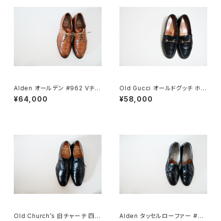
Alden オールデン #962 Vチッ
Old Gucci オールドグッチ ホー
プ 9.5D
スビットローファー 43E Black
¥64,000
¥58,000
ラバー
Old Church’s 旧チャーチ 四都
Alden タッセルローファー #66