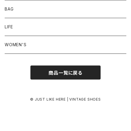
24.0-24.5 cm
BAG
24.5-25.0 cm
LIFE
25.0-25.5 cm
WOMEN'S
25.5-26.0 cm
商品一覧に戻る
26.0-26.5 cm
26.5-27.0 cm
© JUST LIKE HERE | VINTAGE SHOES
27.0-27.5 cm