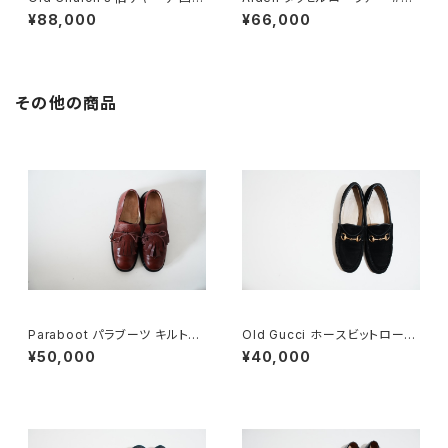
市 Consul 95D
0 10C
¥88,000
¥66,000
その他の商品
Paraboot パラブーツ キルトシ
Old Gucci ホースビットローフ
ューズ 旧ロゴ UK5
ァー 4.5B スエードBK
¥50,000
¥40,000