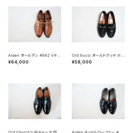
Alden オールデン #962 Vチッ
Old Gucci オールドグッチ ホー
プ 9.5D
スビットローファー 43E Black
¥64,000
¥58,000
ラバー
Old Church’s 旧チャーチ 四都
Alden タッセルローファー #66