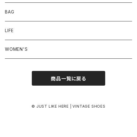
24.0-24.5 cm
BAG
24.5-25.0 cm
LIFE
25.0-25.5 cm
WOMEN'S
25.5-26.0 cm
商品一覧に戻る
26.0-26.5 cm
26.5-27.0 cm
© JUST LIKE HERE | VINTAGE SHOES
27.0-27.5 cm