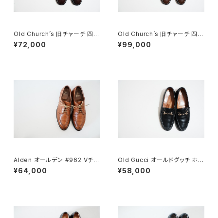
Old Church’s 旧チャーチ 四都
Old Church’s 旧チャーチ 四都
市 BELMONTパンチドキャップ
市 ASTON シングルモンク 85
¥72,000
¥99,000
トウ 85G
F
Alden オールデン #962 Vチッ
Old Gucci オールドグッチ ホー
プ 9.5D
スビットローファー 43E Black
¥64,000
¥58,000
ラバー