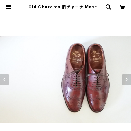
Old Church’s 旧チャーチ Master
class フルブローグ 90G | JUST
LIKE HERE | VINTAGE SHOES