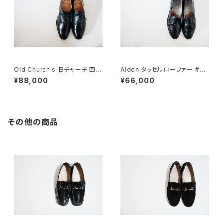
Old Church’s 旧チャーチ 四都
Alden タッセルローファー #66
市 Consul 95D
0 10C
¥88,000
¥66,000
その他の商品