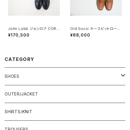
John Lobb ジョンロブ CORT
Old Gucci ホースビットローフ
EZ LOPEZ コインローファー D
ァー 38.5C tan ほぼDeadsto
¥170,500
¥88,000
EADSTOCK
ck
CATEGORY
SHOES
21.5-22.0 cm
OUTER/JACKET
22.0-22.5 cm
SHIRTS/KNIT
22.5-23.0 cm
TROUSERS