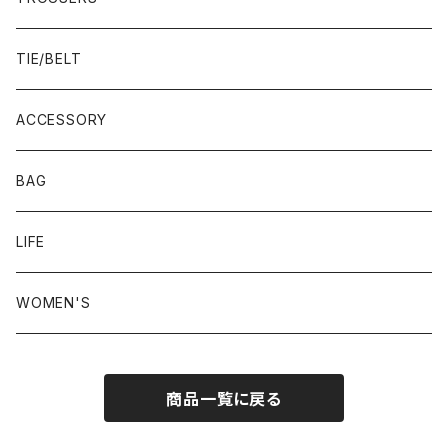
23.0-23.5 cm
TIE/BELT
23.5-24.0 cm
ACCESSORY
24.0-24.5 cm
BAG
24.5-25.0 cm
LIFE
25.0-25.5 cm
WOMEN'S
25.5-26.0 cm
商品一覧に戻る
26.0-26.5 cm