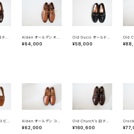
 旧チャ
Alden オールデン #96
Old Gucci オールドグ
Old 
TON
2 Vチップ 9.5D
ッチ ホースビットローフ
ーチ 四都市 Consul 9
¥64,000
¥58,000
¥88
5F
ァー 43E Black ラバー
5D
ースビッ
Alden オールデン コイ
Old Church’s 旧チャ
Crock
B DEA
ンローファー #985 6E
ーチ 三都市 HICKSTE
ロケッ
¥62,000
¥160,600
¥77,
n Sue
旧ロゴ
AD 65G DEADSTOC
ルブロ