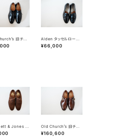
Church’s 旧チャ
Alden タッセルローフ
ァー #660 10C
,000
¥66,000
ett & Jones ク
Old Church’s 旧チャ
ト&ジョーンズ フ
ーチ 三都市 WESTBU
000
¥160,600
ーグ スエード 7
RY 65G DEADSTOC