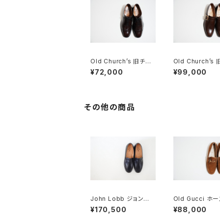
Old Church’s 旧チャ
Old Church’s
ーチ 四都市 BELMON
ーチ 四都市 AS
¥72,000
¥99,000
Tパンチドキャップトウ
シングルモンク 8
85G
その他の商品
John Lobb ジョンロ
Old Gucci ホ
ブ CORTEZ LOPEZ
トローファー 5.5
¥170,500
¥88,000
コインローファー DEA
DSTOCK Brow