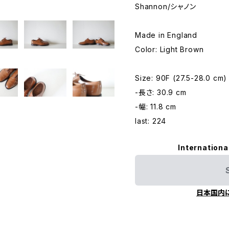
Shannon/シャノン
Made in England
Color: Light Brown
Size: 90F (27.5-28.0 cm)
-長さ: 30.9 cm
-幅: 11.8 cm
last: 224
Internationa
日本国内