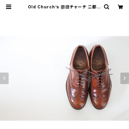
Old Church’s 旧旧チャーチ 二都市
Burwood 65F | JUST LIKE HER
E | VINTAGE SHOES