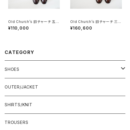
Old Church’s 旧チャーチ 五都
Old Church’s 旧チャーチ 三都
市 Consul 60G
市 WESTBURY 65G DEADS
¥110,000
¥160,600
TOCK
CATEGORY
SHOES
21.5-22.0 cm
OUTER/JACKET
22.0-22.5 cm
SHIRTS/KNIT
22.5-23.0 cm
TROUSERS