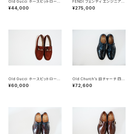
Old Gucci ホースビットローフ
FENDI フェンディ エンジニアブ
ァー 34C BK
ーツ 8.5
¥44,000
¥275,000
Old Gucci ホースビットローフ
Old Church’s 旧チャーチ 四都
ァー 35.5C スエード WR
市 Grafton グラフトン 70F
¥60,000
¥72,600