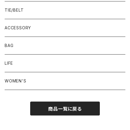
23.0-23.5 cm
TIE/BELT
23.5-24.0 cm
ACCESSORY
24.0-24.5 cm
BAG
24.5-25.0 cm
LIFE
25.0-25.5 cm
WOMEN'S
25.5-26.0 cm
商品一覧に戻る
26.0-26.5 cm