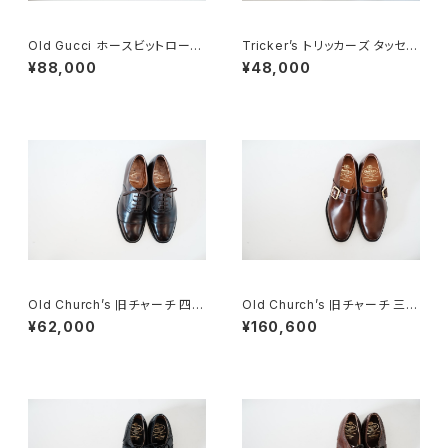
Old Gucci ホースビットローフ
Tricker’s トリッカーズ タッセル
ァー 38.5C tan ほぼDeadsto
ローファー 5.5-4 スエード
¥88,000
¥48,000
ck
Old Church’s 旧チャーチ 四都
Old Church’s 旧チャーチ 三都
市 キャップトウ 65G
市 WESTBURY 65G DEADS
¥62,000
¥160,600
TOCK