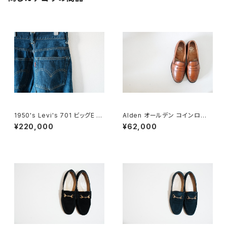
1950's Levi's 701 ビッグE 2
Alden オールデン コインローフ
4×30
ァー #985 6E 旧ロゴ
¥220,000
¥62,000