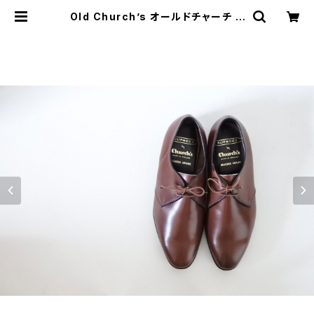
Old Church’s オールドチャーチ G
AUNTLET 60F DEADSTOCK 19
60’s | JUST LIKE HERE | VINT
AGE SHOES