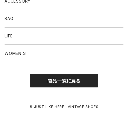
23.5-24.0 cm
ACCESSORY
24.0-24.5 cm
BAG
24.5-25.0 cm
LIFE
25.0-25.5 cm
WOMEN'S
25.5-26.0 cm
商品一覧に戻る
26.0-26.5 cm
26.5-27.0 cm
© JUST LIKE HERE | VINTAGE SHOES
27.0-27.5 cm