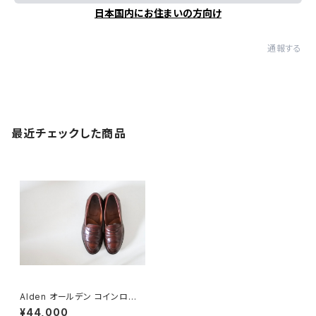
日本国内にお住まいの方向け
通報する
最近チェックした商品
Alden オールデン コインローフ
ァー 7D
¥44,000