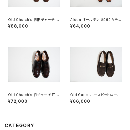
Old Church’s 旧旧チャーチ 二
Alden オールデン #962 Vチッ
都市 Buck 85D
プ 9.5D
¥88,000
¥64,000
Old Church’s 旧チャーチ 四都
Old Gucci ホースビットローフ
市 BELMONTパンチドキャップ
ァー 35C スエードDB
¥72,000
¥66,000
トウ 85G
CATEGORY