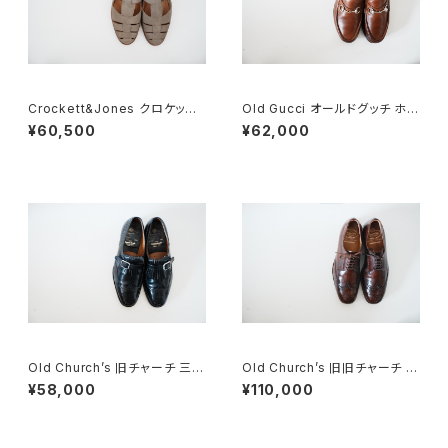
Crockett&Jones クロケット&
Old Gucci オールドグッチ ホー
ジョーズ FISHERMAN グルカ
スビットローファー 40.5D 緑タ
¥60,500
¥62,000
サンダル 7E スエード
グ
Old Church’s 旧チャーチ 三都
Old Church’s 旧旧チャーチ 二
市 Stafford 70F
都市 Holborn 75D
¥58,000
¥110,000