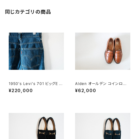
同じカテゴリの商品
1950's Levi's 701 ビッグE 2
Alden オールデン コインローフ
4×30
ァー #985 6E 旧ロゴ
¥220,000
¥62,000