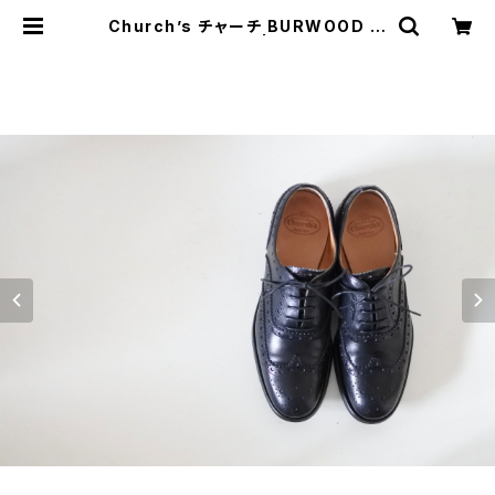
Church’s チャーチ BURWOOD バ
ーウッド 34 Black | JUST LIKE H
ERE | VINTAGE SHOES