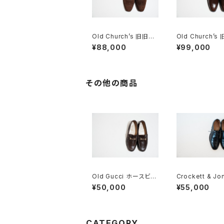
Old Church’s 旧旧チ
Old Church’s
ャーチ 二都市 Buck 8
ーチ 四都市 AS
¥88,000
¥99,000
5D
シングルモンク 8
その他の商品
Old Gucci ホースビッ
Crockett & Jo
トローファー 35.5C D
ロケット&ジョーン
¥50,000
¥55,000
B
anterbury 5E
CATEGORY