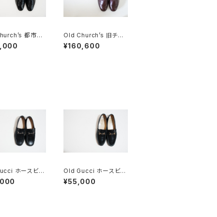
Church’s 都市無
Old Church’s 旧チャ
ALAGA パンチドキ
ーチ 三都市 MESSEN
,000
¥160,600
ウ 85F
GER メッセンジャー 85
F DEADSTOCK
Gucci ホースビッ
Old Gucci ホースビッ
ファー 34C BK
トローファー 38C BK
,000
¥55,000