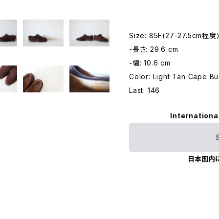
Size: 85F(27-27.5cm程度
-長さ: 29.6 cm
-幅: 10.6 cm
Color: Light Tan Cape B
Last: 146
Internationa
日本国内