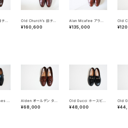
 旧チャ
Old Church’s 旧チャ
Alan Mcafee アラン
Old 
TON
ーチ 三都市 CONSUL
マカフィー オールドチャ
し M
¥160,600
¥135,000
¥120
5F
85D DEADSTOCK
ーチ 二都市 旧旧チャー
ャップト
チ UK8.5 DEADSTO
CK
nes ク
Alden オールデン タッ
Old Gucci ホースビッ
Old 
ズ C
セルローファー #560
トローファー 34.5C ラ
トロー
¥68,000
¥48,000
¥44
8 D
バー BK