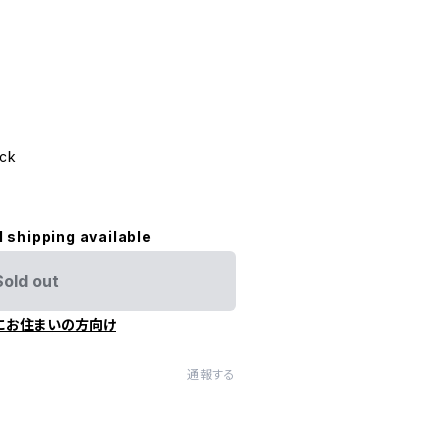
)
uck
l shipping available
Sold out
にお住まいの方向け
通報する