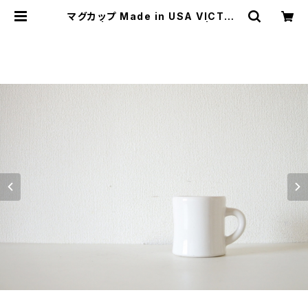
マグカップ Made in USA VICTOR
サイズ | JUST LIKE HERE | VINT
AGE SHOES