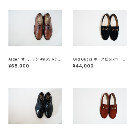
Alden オールデン #965 Vチッ
Old Gucci ホースビットローフ
プ 9D
ァー 6.5B スエードBK
¥68,000
¥44,000