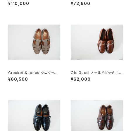
E Brown Deadstock
市 Grafton グラフトン 70F
¥110,000
¥72,600
Crockett&Jones クロケット&
Old Gucci オールドグッチ ホー
ジョーズ FISHERMAN グルカ
スビットローファー 40.5D 緑タ
¥60,500
¥62,000
サンダル 7E スエード
グ