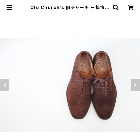
Old Church’s 旧チャーチ 三都市 B
uck 65G | JUST LIKE HERE | VI
NTAGE SHOES