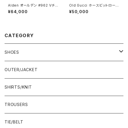
Alden オールデン #962 Vチッ
Old Gucci ホースビットローフ
プ 9.5D
ァー 35.5C DB
¥64,000
¥50,000
CATEGORY
SHOES
21.5-22.0 cm
OUTER/JACKET
22.0-22.5 cm
SHIRTS/KNIT
22.5-23.0 cm
TROUSERS
23.0-23.5 cm
TIE/BELT