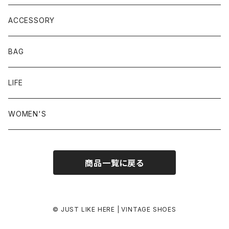
23.5-24.0 cm
ACCESSORY
24.0-24.5 cm
BAG
24.5-25.0 cm
LIFE
25.0-25.5 cm
WOMEN'S
25.5-26.0 cm
商品一覧に戻る
26.0-26.5 cm
26.5-27.0 cm
© JUST LIKE HERE | VINTAGE SHOES