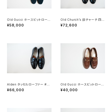
Old Gucci ホースビットローフ
Old Church’s 旧チャーチ 四都
ァー 36C Navy Suede
市 Grafton グラフトン 70F
¥58,000
¥72,600
Alden タッセルローファー #66
Old Gucci ホースビットローフ
0 10C
ァー 4.5B ラバー BR
¥66,000
¥40,000