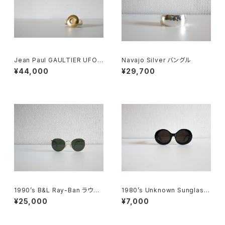
Jean Paul GAULTIER UFO
Navajo Silver バングル
Watch
¥44,000
¥29,700
1990’s B&L Ray-Ban ラウン
1980’s Unknown Sunglass
ドメタル
es
¥25,000
¥7,000