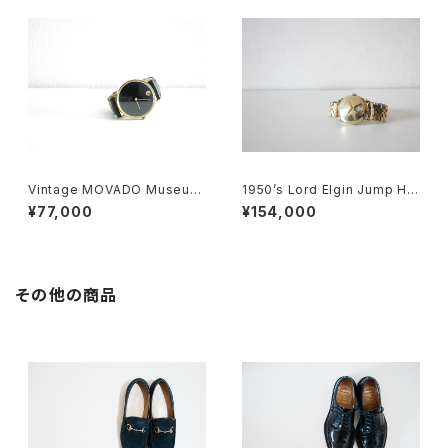
Vintage MOVADO Museum
1950’s Lord Elgin Jump Ho
Watch
ur Watch "Chevron"
¥77,000
¥154,000
その他の商品