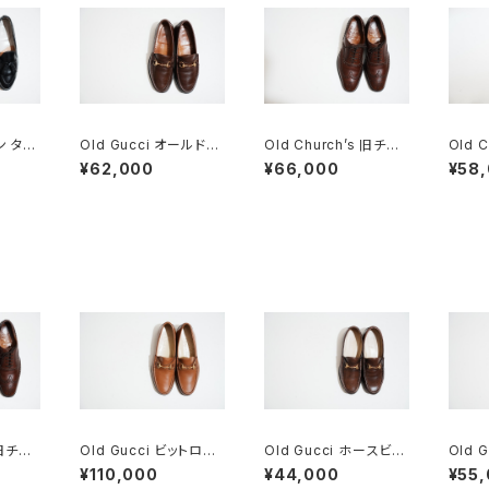
ン タッ
Old Gucci オールドグ
Old Church’s 旧チャ
Old 
660
ッチ ホースビットローフ
ーチ 三都市 Chetwyn
ーチ 
¥62,000
¥66,000
¥58
ァー 8.5D DB ラバー
d 85D
ブロー
 旧チャ
Old Gucci ビットロー
Old Gucci ホースビッ
Old 
twyn
ファー 41 E Brown De
トローファー 35C DB
トローフ
¥110,000
¥44,000
¥55
adstock
wn S