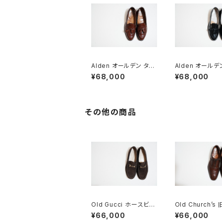
Alden オールデン タッ
Alden オールデ
セルローファー #560
セルローファー #
¥68,000
¥68,000
8 D
8D
その他の商品
Old Gucci ホースビッ
Old Church’s
トローファー 35C スエ
ーチ 三都市 Che
¥66,000
¥66,000
ードDB
d 85D