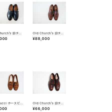
Church’s 旧チャ
Old Church’s 旧チャ
四都市 80G フル
ーチ 三都市 DIPLOMA
,000
¥88,000
グ
T ディプロマット 80F
Gucci ホースビッ
Old Church’s 旧チャ
ァー 36C Bro
ーチ 三都市 Grafton
,000
¥66,000
uede
グラフトン 100F