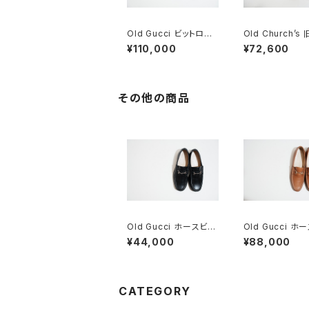
Old Gucci ビットロー
Old Church’s
ファー 41 E Brown De
ーチ 四都市 Graf
¥110,000
¥72,600
adstock
グラフトン 70F
その他の商品
Old Gucci ホースビッ
Old Gucci ホ
トローファー 34C BK
トローファー 38.5
¥44,000
¥88,000
n ほぼDeadsto
CATEGORY