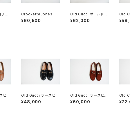
 旧チャ
Crockett&Jones ク
Old Gucci オールドグ
Old 
ton
ロケット&ジョーズ FIS
ッチ ホースビットローフ
ーチ 三
¥60,500
¥62,000
¥58
HERMAN グルカサンダ
ァー 40.5D 緑タグ
70F
ル 7E スエード
ースビッ
Old Gucci ホースビッ
Old Gucci ホースビッ
Old 
C ta
トローファー 34.5C ラ
トローファー 35.5C ス
ーチ 
¥48,000
¥60,000
¥72
ck
バー BK
エード WR
Tパン
85G