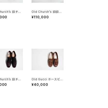
Church’s 旧チャ
Old Church’s 旧旧チ
都市 Stafford
ャーチ 二都市 Holbor
,000
¥110,000
n 75D
Church’s 旧チャ
Old Gucci ホースビッ
四都市 BELMON
トローファー 4.5B ラバ
,000
¥40,000
チドキャップトウ
ー BR