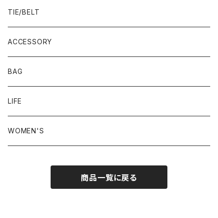
23.0-23.5 cm
TIE/BELT
23.5-24.0 cm
ACCESSORY
24.0-24.5 cm
BAG
24.5-25.0 cm
LIFE
25.0-25.5 cm
WOMEN'S
25.5-26.0 cm
商品一覧に戻る
26.0-26.5 cm