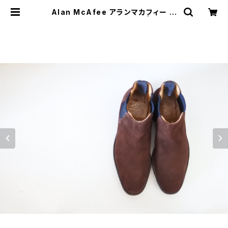
Alan McAfee アランマカフィー サ
イドゴアブーツ スエード 8 | JUST
LIKE HERE | VINTAGE SHOES