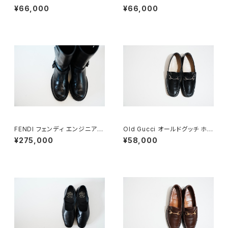
ァー 36C NV
ァー 35C スエードDB
¥66,000
¥66,000
FENDI フェンディ エンジニアブ
Old Gucci オールドグッチ ホー
ーツ 8.5
スビットローファー 40 E Black
¥275,000
¥58,000