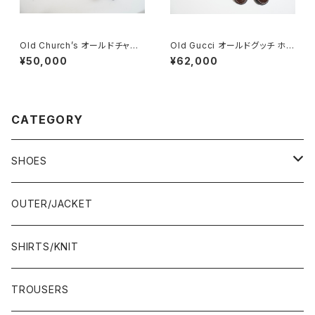
Old Church’s オールドチャー
Old Gucci オールドグッチ ホー
チ 四都市 ドクターシューズ 8.5
スビットローファー 8.5D DB ラ
¥50,000
¥62,000
F
バー
CATEGORY
SHOES
21.5-22.0 cm
OUTER/JACKET
22.0-22.5 cm
SHIRTS/KNIT
22.5-23.0 cm
TROUSERS