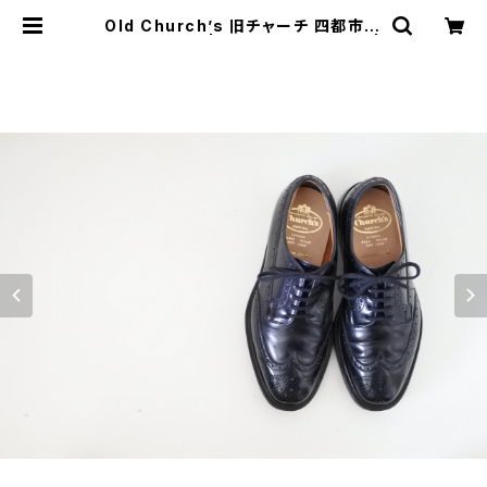
Old Church’s 旧チャーチ 四都市 G
rafton 50F | JUST LIKE HERE |
VINTAGE SHOES