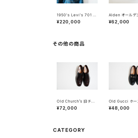
1950's Levi's 701 ビ
Alden オールデ
ッグE 24×30
ンローファー #98
¥220,000
¥62,000
旧ロゴ
その他の商品
Old Church’s 旧チャ
Old Gucci ホ
ーチ 四都市 BELMON
トローファー 34.
¥72,000
¥48,000
Tパンチドキャップトウ
バー BK
85G
CATEGORY