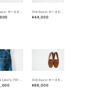
Gucci ホースビッ
Old Gucci ホースビッ
ァー 38.5C ta
トローファー 37C BK
,000
¥44,000
Deadstock
Suede
s Levi's 701 ビ
Old Gucci ホースビッ
24×30
トローファー 5.5B DEA
0,000
¥88,000
DSTOCK Brown Sue
de