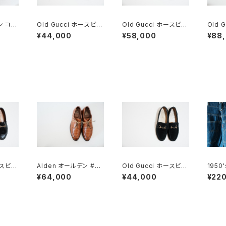
ン コイ
Old Gucci ホースビッ
Old Gucci ホースビッ
Old 
5 6E
トローファー 6.5B スエ
トローファー 36C Nav
トローフ
¥44,000
¥58,000
¥88
ードBK
y Suede
n ほぼ
ースビッ
Alden オールデン #96
Old Gucci ホースビッ
1950'
5C ラ
2 Vチップ 9.5D
トローファー 37C BK
ッグE 
¥64,000
¥44,000
¥22
Suede