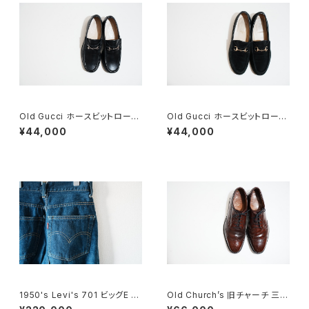
Old Gucci ホースビットローフ
Old Gucci ホースビットローフ
ァー 34C BK
ァー 37C BK Suede
¥44,000
¥44,000
1950's Levi's 701 ビッグE 2
Old Church’s 旧チャーチ 三都
4×30
市 Grafton グラフトン 100F