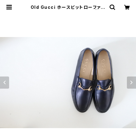
Old Gucci ホースビットローファー
9.5 E Black DEADSTOCK | JU
ST LIKE HERE | VINTAGE SHO
ES