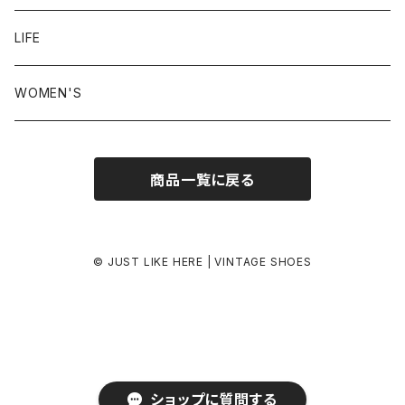
24.5-25.0 cm
LIFE
25.0-25.5 cm
WOMEN'S
25.5-26.0 cm
商品一覧に戻る
26.0-26.5 cm
26.5-27.0 cm
© JUST LIKE HERE | VINTAGE SHOES
27.0-27.5 cm
27.5-28.0 cm
ショップに質問する