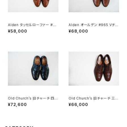
Alden タッセルローファー #60
Alden オールデン #965 Vチッ
4 6E
プ 9D
¥58,000
¥68,000
Old Church’s 旧チャーチ 四都
Old Church’s 旧チャーチ 三都
市 Grafton グラフトン 70F
市 Chetwynd 85D
¥72,600
¥66,000