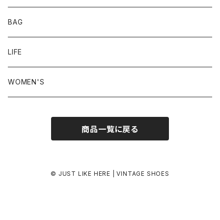
24.0-24.5 cm
BAG
24.5-25.0 cm
LIFE
25.0-25.5 cm
WOMEN'S
25.5-26.0 cm
商品一覧に戻る
26.0-26.5 cm
26.5-27.0 cm
© JUST LIKE HERE | VINTAGE SHOES
27.0-27.5 cm