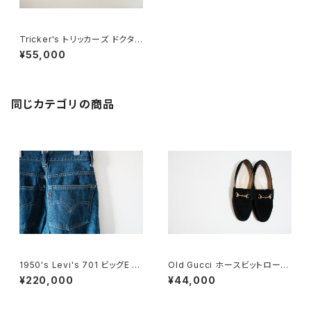
Tricker's トリッカーズ ドクタ
ーシューズ 6-5
¥55,000
同じカテゴリの商品
1950's Levi's 701 ビッグE 2
Old Gucci ホースビットローフ
4×30
ァー 6.5B スエードBK
¥220,000
¥44,000