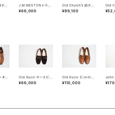
 旧チャ
J.M.WESTON トラベ
Old Church’s 旧チャ
Old 
ta ス
ルスリッパ DEADSTO
ーチ 四都市 Air Trave
ーチ 四
¥66,000
¥89,100
¥52
CK
l エアトラベル 8F DEA
ターシ
DSTOCK
ン #96
Old Gucci ホースビッ
Old Gucci ビットロー
John
トローファー 5B Dark
ファー 41 E Brown De
ブ CO
¥66,000
¥110,000
¥170
Brown Suede
adstock
コイン
DST