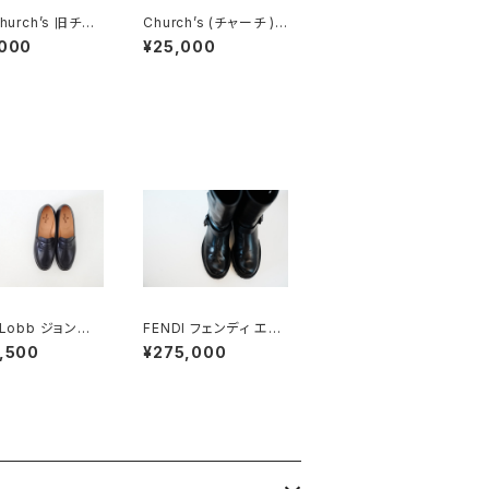
Church’s 旧チャ
Church’s (チャーチ )ド
都市 Ajax ドク
クターシューズ UK6
,000
¥25,000
ューズ UK7.5
 Lobb ジョンロ
FENDI フェンディ エン
RTEZ LOPEZ
ジニアブーツ 8.5
,500
¥275,000
ローファー DEA
OCK