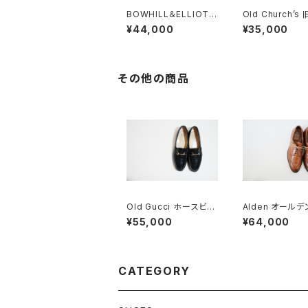
BOWHILL＆ELLIOTT
Old Church’s
ボウヒルアンドエリオッ
ーチ 四都市 Spar
¥44,000
¥35,000
ト ベルベットスリッポン
リッパ
UK8
その他の商品
Old Gucci ホースビッ
Alden オールデ
トローファー 38C BK
2 Vチップ 9.5D
¥55,000
¥64,000
CATEGORY