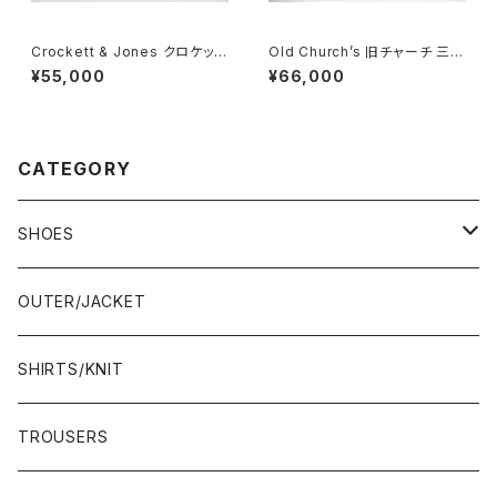
Crockett & Jones クロケット
Old Church’s 旧チャーチ 三都
&ジョーンズ Canterbury 5E
市 Chetwynd 85D
¥55,000
¥66,000
CATEGORY
SHOES
21.5-22.0 cm
OUTER/JACKET
22.0-22.5 cm
SHIRTS/KNIT
22.5-23.0 cm
TROUSERS