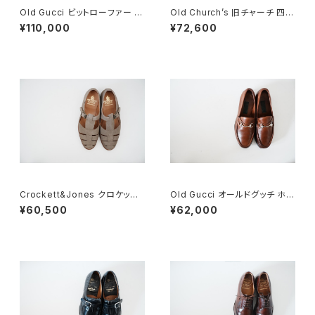
Old Gucci ビットローファー 41
Old Church’s 旧チャーチ 四都
E Brown Deadstock
市 Grafton グラフトン 70F
¥110,000
¥72,600
Crockett&Jones クロケット&
Old Gucci オールドグッチ ホー
ジョーズ FISHERMAN グルカ
スビットローファー 40.5D 緑タ
¥60,500
¥62,000
サンダル 7E スエード
グ