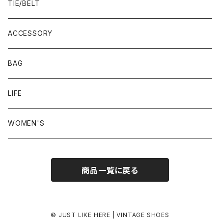
23.0-23.5 cm
TIE/BELT
23.5-24.0 cm
ACCESSORY
24.0-24.5 cm
BAG
24.5-25.0 cm
LIFE
25.0-25.5 cm
WOMEN'S
25.5-26.0 cm
商品一覧に戻る
26.0-26.5 cm
26.5-27.0 cm
© JUST LIKE HERE | VINTAGE SHOES