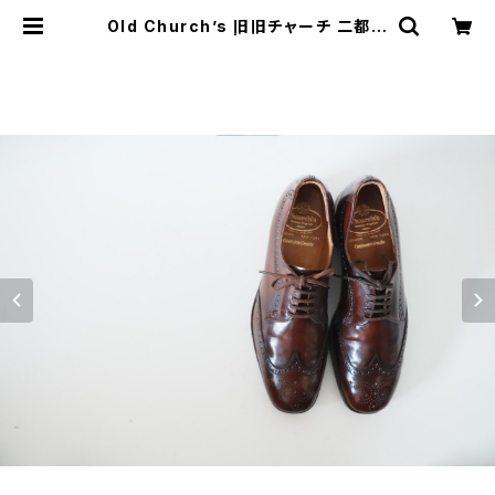
Old Church’s 旧旧チャーチ 二都市
Holborn 75D | JUST LIKE HER
E | VINTAGE SHOES