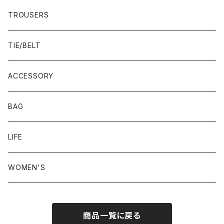
22.5-23.0 cm
TROUSERS
23.0-23.5 cm
TIE/BELT
23.5-24.0 cm
ACCESSORY
24.0-24.5 cm
BAG
24.5-25.0 cm
LIFE
25.0-25.5 cm
WOMEN'S
25.5-26.0 cm
商品一覧に戻る