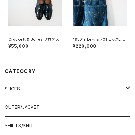
Crockett & Jones クロケット
1950's Levi's 701 ビッグE 2
&ジョーンズ Canterbury 5E
4×30
¥55,000
¥220,000
CATEGORY
SHOES
21.5-22.0 cm
OUTER/JACKET
22.0-22.5 cm
SHIRTS/KNIT