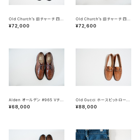
Old Church’s 旧チャーチ 四都
Old Church’s 旧チャーチ 四都
市 BELMONTパンチドキャップ
市 Grafton グラフトン 70F
¥72,000
¥72,600
トウ 85G
Alden オールデン #965 Vチッ
Old Gucci ホースビットローフ
プ 9D
ァー 5.5B Tan DEADSTOCK
¥68,000
¥88,000