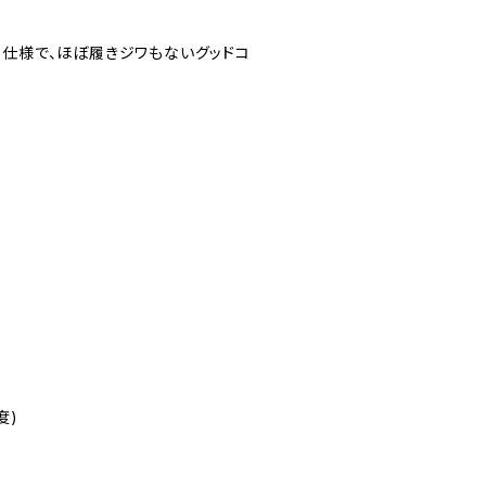
ー仕様で、ほぼ履きジワもないグッドコ
程度)