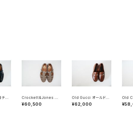
 旧チャ
Crockett&Jones ク
Old Gucci オールドグ
Old 
ton
ロケット&ジョーズ FIS
ッチ ホースビットローフ
ーチ 三
¥60,500
¥62,000
¥58
HERMAN グルカサンダ
ァー 40.5D 緑タグ
70F
ル 7E スエード