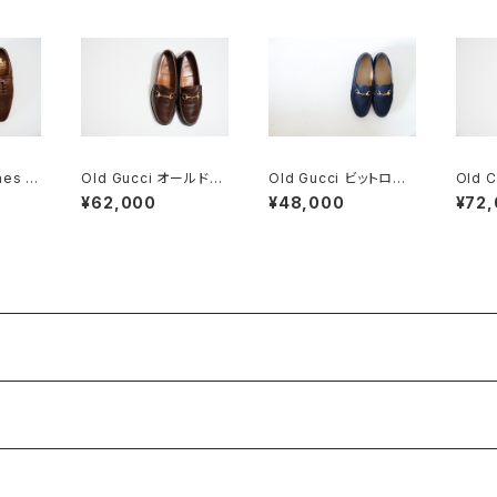
nes ク
Old Gucci オールドグ
Old Gucci ビットロー
Old 
ズ フ
ッチ ホースビットローフ
ファー 36C Navy Sue
ーチ 
¥62,000
¥48,000
¥72
ド 7
ァー 8.5D DB ラバー
de
Tパン
85G