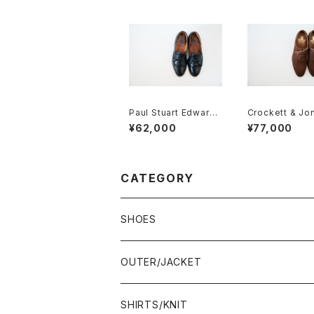
Paul Stuart Edward
Crockett & Jo
Green製 タッセルブロ
ロケット&ジョーン
¥62,000
¥77,000
ーグ 7D
ルブローグ スエー
E
CATEGORY
SHOES
21.5-22.0 cm
OUTER/JACKET
22.0-22.5 cm
SHIRTS/KNIT