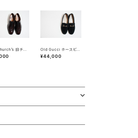
Church’s 旧チャ
Old Gucci ホースビッ
四都市 BELMON
トローファー 37C BK
,000
¥44,000
チドキャップトウ
Suede