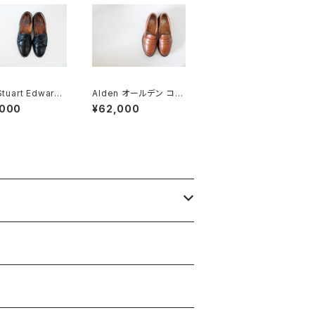
Stuart Edward
Alden オールデン コイ
en製 タッセルブロ
ンローファー #985 6E
,000
¥62,000
7D
旧ロゴ