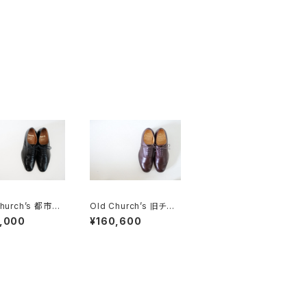
Church’s 都市無
Old Church’s 旧チャ
ALAGA パンチドキ
ーチ 三都市 MESSEN
,000
¥160,600
ウ 85F
GER メッセンジャー 85
F DEADSTOCK