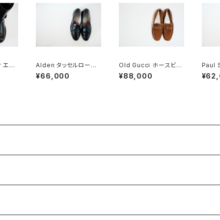
ィ エン
Alden タッセルローフ
Old Gucci ホースビッ
Paul 
5
ァー #660 10C
トローファー 5.5B DEA
Gre
¥66,000
¥88,000
¥62
DSTOCK Brown Sue
ーグ 
de