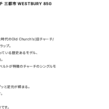
ーチ 三都市 WESTBURY 85G
のOld Church’s(旧チャーチ/
ラップ。
っている歴史あるモデル、
)。
ベルトが特徴のチャーチのシングルモ
グッと足元が締まる。
。
です。