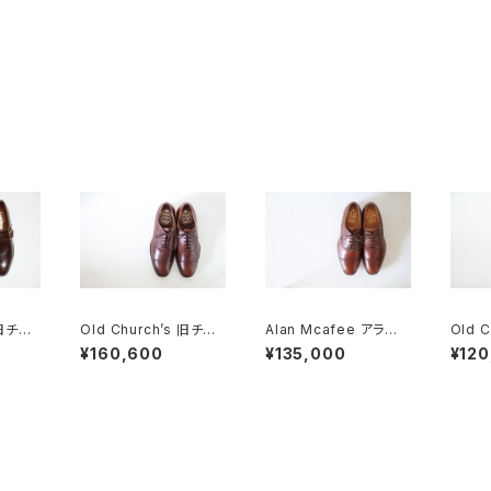
 旧チャ
Old Church’s 旧チャ
Alan Mcafee アラン
Old 
TON
ーチ 三都市 CONSUL
マカフィー オールドチャ
し M
¥160,600
¥135,000
¥120
5F
85D DEADSTOCK
ーチ 二都市 旧旧チャー
ャップト
チ UK8.5 DEADSTO
CK