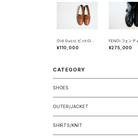
Old Gucci ビットロー
FENDI フェンデ
ファー 41 E Brown De
ジニアブーツ 8.
¥110,000
¥275,000
adstock
CATEGORY
SHOES
21.5-22.0 cm
OUTER/JACKET
22.0-22.5 cm
SHIRTS/KNIT