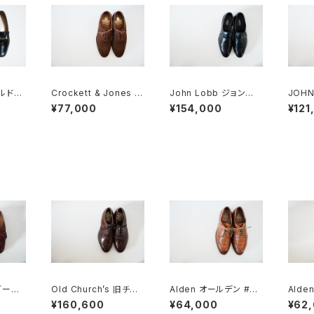
ールドグ
Crockett & Jones ク
John Lobb ジョンロ
JOHN
トローフ
ロケット&ジョーンズ フ
ブ Edward 7E
ブ S
¥77,000
¥154,000
¥121
k
ルブローグ スエード 7
クロー
E
ラブーツ
Old Church’s 旧チャ
Alden オールデン #96
Alde
旧ロゴ
ーチ 三都市 HICKSTE
2 Vチップ 9.5D
ンローフ
¥160,600
¥64,000
¥62
AD 65G DEADSTOC
旧ロ