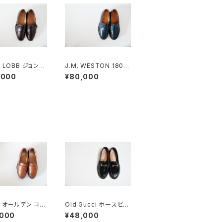
 LOBB ジョンロ
J.M. WESTON 180シ
HAW シングルモン
グネチャーローファー 7
,000
¥80,000
ファー 7E
D NAVY
n オールデン コイ
Old Gucci ホースビッ
ァー #985 6E
トローファー 34.5C ラ
,000
¥48,000
ゴ
バー BK