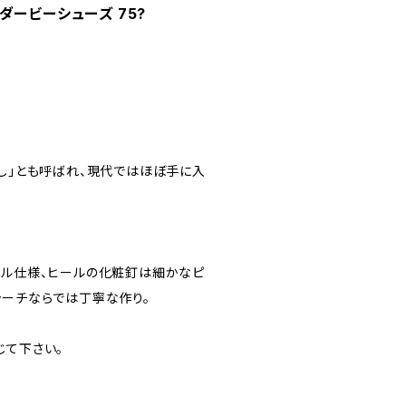
無しダービーシューズ 75?
なし」とも呼ばれ、現代ではほぼ手に入
ネル仕様、ヒールの化粧釘は細かなピ
ャーチならでは丁寧な作り。
じて下さい。