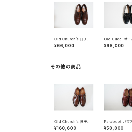
Old Church’s 旧チャ
Old Gucci オ
ーチ 三都市 Chetwyn
ッチ ホースビッ
¥66,000
¥68,000
d 85D
ァー 41.5E Blac
その他の商品
Old Church’s 旧チャ
Paraboot パ
ーチ 三都市 WESTBU
キルトシューズ 
¥160,600
¥50,000
RY 65G DEADSTOC
UK5